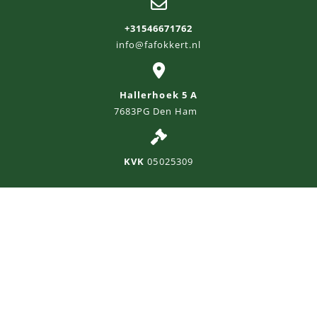

+31546671762
info@fafokkert.nl

Hallerhoek 5 A
7683PG Den Ham

KVK
05025309
Privacy Policy
Powered by