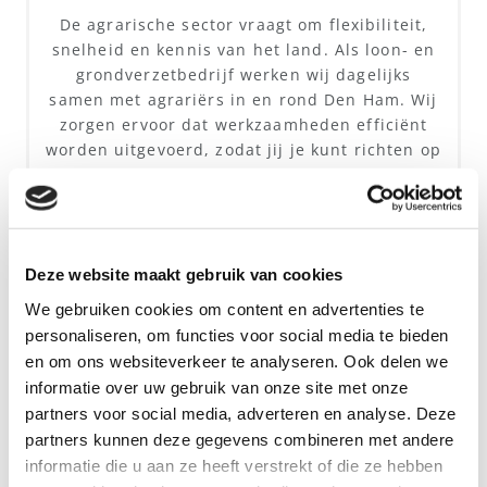
De agrarische sector vraagt om flexibiliteit,
snelheid en kennis van het land. Als loon- en
grondverzetbedrijf werken wij dagelijks
samen met agrariërs in en rond Den Ham. Wij
zorgen ervoor dat werkzaamheden efficiënt
worden uitgevoerd, zodat jij je kunt richten op
je bedrijfsvoering.
Wij voeren agrarisch loonwerk uit met respect
voor bodemstructuur en gewassen. Door te
werken met modern en goed onderhouden
Deze website maakt gebruik van cookies
materieel beperken wij insporing en zorgen
We gebruiken cookies om content en advertenties te
wij voor een strak eindresultaat.
personaliseren, om functies voor social media te bieden
en om ons websiteverkeer te analyseren. Ook delen we
ZIE MEER
informatie over uw gebruik van onze site met onze
partners voor social media, adverteren en analyse. Deze
partners kunnen deze gegevens combineren met andere
informatie die u aan ze heeft verstrekt of die ze hebben
GRONDVERZET VOOR BOUWPROJECTEN